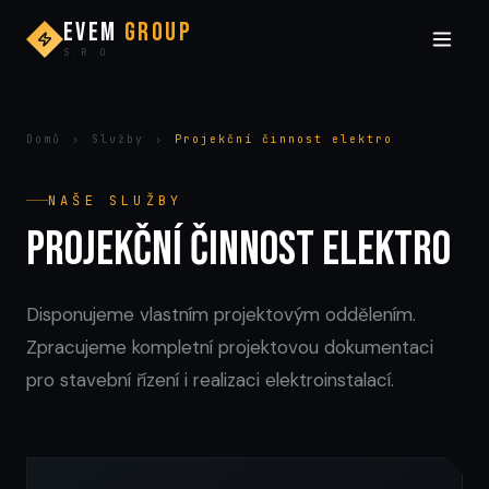
EVEM
GROUP
S.R.O.
Domů
›
Služby
›
Projekční činnost elektro
NAŠE SLUŽBY
Projekční činnost elektro
Disponujeme vlastním projektovým oddělením.
Zpracujeme kompletní projektovou dokumentaci
pro stavební řízení i realizaci elektroinstalací.