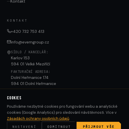
Kontakt
KONTAKT
+420 732 753 413
info@evemgroup.cz
SÍDLO / KANCELÁŘ:
Karlov 153
594 01 Velké Meziříčí
FAKTURAČNÍ ADRESA:
Dolní Heřmanice 174
594 01 Dolní Heřmanice
COOKIES
Používáme nezbytné cookies pro fungování webu a analytické
cookies (Google Analytics) pro sledování návštěvnosti. Více v
©
2026
EVEM GROUP S.R.O. — VŠECHNA PRÁVA
VYHRAZENA
Zásadách ochrany osobních údajů
.
IČO 07716655
Kvalifikovaný dodavatel ČEZ a.s.
Nastavení cookies
Ochrana osobních údajů
NASTAVENÍ
ODMÍTNOUT
PŘIJMOUT VŠE