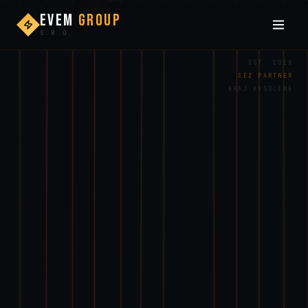
EVEM
GROUP
S.R.O.
EST. 2018
ČEZ PARTNER
KRAJ VYSOČINA