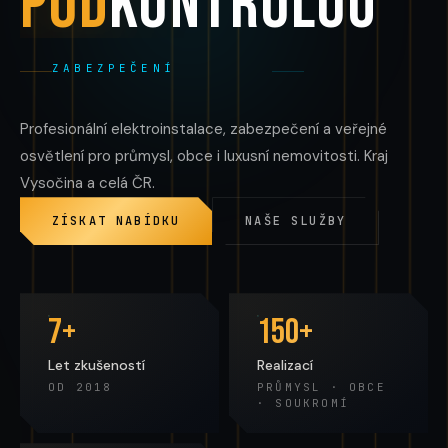
POD
KONTROLOU
ZABEZPEČENÍ
Profesionální elektroinstalace, zabezpečení a veřejné
osvětlení pro průmysl, obce i luxusní nemovitosti. Kraj
Vysočina a celá ČR.
ZÍSKAT NABÍDKU
NAŠE SLUŽBY
7+
150+
Let zkušeností
Realizací
OD 2018
PRŮMYSL · OBCE
· SOUKROMÍ